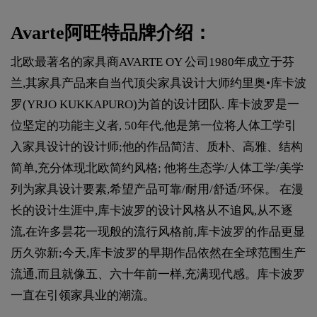
Avarte阿旺特品牌介绍：
北欧最著名的家具商AVARTE OY 公司1980年成立于芬
兰,其家具产品来自当代顶尖家具设计大师约里奥•库卡波
罗(YRJO KUKKAPURO)为首的设计团队. 库卡波罗是一
位坚定的功能主义者, 50年代,他是第一位将人体工学引
入家具设计的设计师;他的作品简洁、质朴、高雅、结构
简单,充分体现北欧简约风格; 他将生态学/人体工学/美学
列为家具设计要素,希望产品可靠/耐用/舒适/环保。 在漫
长的设计生涯中,库卡波罗的设计风格从不追风,从不逐
流,在许多昙花一现般的流行风格前,库卡波罗的作品更显
历久弥新;今天,库卡波罗的早期作品依然在全球范围生产
流通,而且就像五、六十年前一样,充满现代感。库卡波罗
一直在引领家具业的潮流。