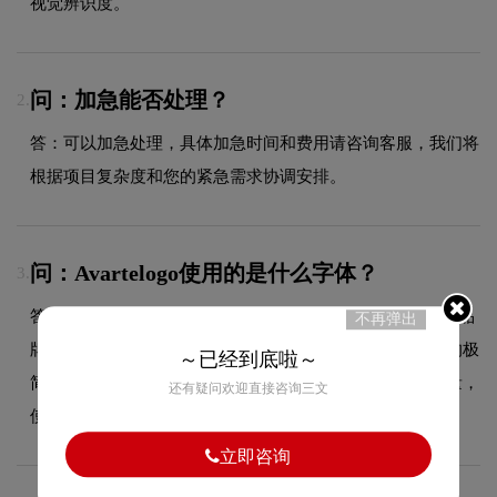
视觉辨识度。
问：加急能否处理？
2.
答：可以加急处理，具体加急时间和费用请咨询客服，我们将
根据项目复杂度和您的紧急需求协调安排。
问：Avartelogo使用的是什么字体？
3.
答：Avarte品牌标志采用的是几何感字体设计，字体造型与品
不再弹出
牌形象高度契合，在确保良好阅读性的同时，彰显了品牌的极
～已经到底啦～
简现代设计风格。字体的结构、粗细及间距都经过精心考量，
还有疑问欢迎直接咨询三文
使整体标志在不同尺寸和场景下均能保持一致的品牌调性。
立即咨询