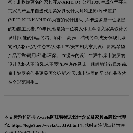
答：北欧最著名的家具商AVARTE OY 公司1980年成立于芬兰,
其家具产品来自当代顶尖家具设计大师约里奥•库卡波罗
(YRJO KUKKAPURO)为首的设计团队. 库卡波罗是一位坚定
的功能主义者, 50年代,他是第一位将人体工学引入家具设计的
设计师;他的作品简洁、质朴、高雅、结构简单,充分体现北欧
简约风格; 他将生态学/人体工学/美学列为家具设计要素,希望
产品可靠/耐用/舒适/环保。 在漫长的设计生涯中,库卡波罗的
设计风格从不追风,从不逐流,在许多昙花一现般的流行风格前,
库卡波罗的作品更显历久弥新;今天,库卡波罗的早期作品依然
在全球范围生...
本文标题和链接
Avarte阿旺特标志设计含义及家具品牌设计理
念:
https://logo9.net/works/15319.html
转载时请注明出处为诗