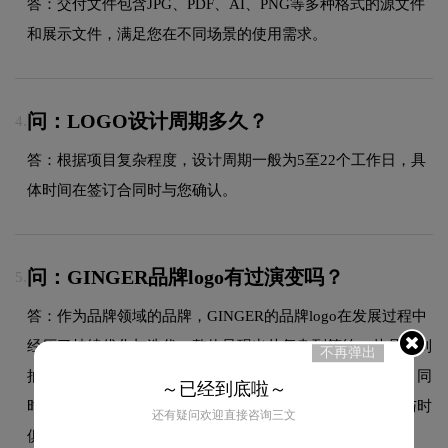
答：交付文件包含JPG、PDF、AI、PNG等多种格式的源文件
和展示文件，满足您在不同场景的使用需求。
问：LOGO设计周期多久？
4.
答：根据项目复杂程度，设计周期一般为5至22个工作日，具
体时间在签订合同时与您确认。
问：GINGER品牌logo有过演变吗？
5.
答：作为品牌领域的品牌，GINGER的品牌logo在发展过程中
经历了持续优化与迭代，整体呈现出从复杂到简约、从具象到
不再弹出
抽象的现代化演变趋势。每一次更新都紧跟时代审美潮流，同
～已经到底啦～
时保持品牌核心识别元素的延续性，使品牌视觉形象始终与时
还有疑问欢迎直接咨询三文
俱进，历久弥新。