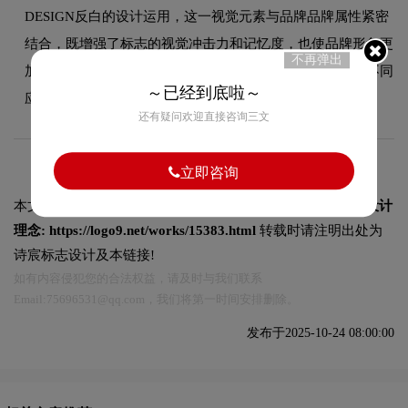
DESIGN反白的设计运用，这一视觉元素与品牌品牌属性紧密
结合，既增强了标志的视觉冲击力和记忆度，也使品牌形象更
不再弹出
加鲜明突出。整体设计在保持图形风格的同时，兼顾了在不同
～已经到底啦～
应用场景下的适应性和可识别性。
还有疑问欢迎直接咨询三文
立即咨询
本文标题和链接
PHASE DESIGN标志设计含义及家具品牌设计
理念:
https://logo9.net/works/15383.html
转载时请注明出处为
诗宸标志设计及本链接!
如有内容侵犯您的合法权益，请及时与我们联系
Email:75696531@qq.com，我们将第一时间安排删除。
发布于2025-10-24 08:00:00