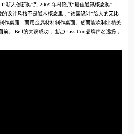
“新人创新奖”到 2009 年科隆展“最佳通讯概念奖”，
ner所钟爱的设计风格不是通常概念里，“德国设计”给人的无比
料来制作桌腿，而用金属材料制作桌面。然而能吹制出精美
ell的大获成功，也让ClassiCon品牌声名远扬，