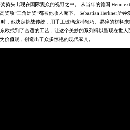
头出现在国际观众的视野之中。 从当年的德国 Heimtextil
最高奖项“三角洲奖”都被他收入麾下。 Sebastian Herk
列边桌时，他决定挑战传统，用手工玻璃这种轻巧、易碎的材
找到了合适的工艺，让这个美妙的系列得以呈现在世人面前。 B
”为价值观，创造出了众多惊艳的现代家具。