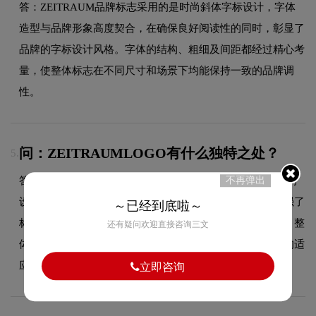
答：ZEITRAUM品牌标志采用的是时尚斜体字标设计，字体
造型与品牌形象高度契合，在确保良好阅读性的同时，彰显了
品牌的字标设计风格。字体的结构、粗细及间距都经过精心考
量，使整体标志在不同尺寸和场景下均能保持一致的品牌调
性。
问：ZEITRAUMLOGO有什么独特之处？
5.
答：ZEITRAUM品牌标志的最大特色在于ZEITRAUM反白的
不再弹出
设计运用，这一视觉元素与品牌品牌属性紧密结合，既增强了
～已经到底啦～
标志的视觉冲击力和记忆度，也使品牌形象更加鲜明突出。整
还有疑问欢迎直接咨询三文
体设计在保持字标风格的同时，兼顾了在不同应用场景下的适
应性和可识别性。
立即咨询