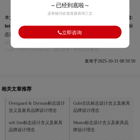
～已经到底啦～
还有疑问欢迎直接咨询三文
本文标题和链接
OK Design标志设计含义及家具品牌设计理念:
https://logo9.net/works/15420.html
转载时请注明出处为诗宸标
立即咨询
志设计及本链接!
如有内容侵犯您的合法权益，请及时与我们联系
Email:75696531@qq.com，我们将第一时间安排删除。
发布于2025-10-31 08:59:50
相关文章推荐
Overgaard & Dyrman标志设计
Gubi古比标志设计含义及家具
含义及家具品牌设计理念
品牌设计理念
soft line标志设计含义及家具
Muuto标志设计含义及家具品
品牌设计理念
牌设计理念