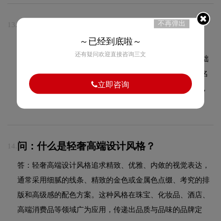
问：LOGO设计和VI设计有什么区别？
不再弹出
13.
～已经到底啦～
答：LOGO设计是品牌视觉的核心符号，而VI设计是将
还有疑问欢迎直接咨询三文
LOGO延展到所有品牌接触点的完整视觉系统。VI包含基础
系统（LOGO规范、色彩规范、字体规范）和应用系统（名
立即咨询
片、信封、工牌、包装、广告等各类物料）。LOGO是点，
VI是面，两者相辅相成，共同构建统一的品牌视觉形象。
问：什么是轻奢高端设计风格？
14.
答：轻奢高端设计风格追求精致、优雅、内敛的视觉表达，
通常采用细腻的线条、精致的金色或金属色点缀、考究的排
版和高级感的配色方案。这种风格在珠宝、化妆品、酒店、
高端消费品等领域广为应用，传递出品质与品味的品牌定