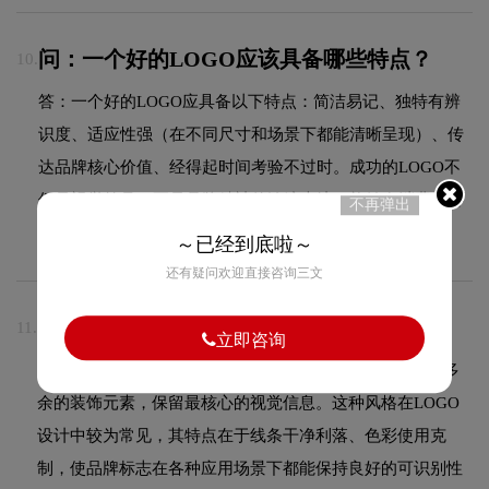
问：一个好的LOGO应该具备哪些特点？
10.
答：一个好的LOGO应具备以下特点：简洁易记、独特有辨
识度、适应性强（在不同尺寸和场景下都能清晰呈现）、传
达品牌核心价值、经得起时间考验不过时。成功的LOGO不
仅是视觉符号，更是品牌精神的浓缩表达，能够在消费者心
不再弹出
中建立起深刻的品牌联想。
～已经到底啦～
还有疑问欢迎直接咨询三文
问：什么是简约设计风格？
11.
立即咨询
答：简约设计风格追求"少即是多"的设计理念，通过去除多
余的装饰元素，保留最核心的视觉信息。这种风格在LOGO
设计中较为常见，其特点在于线条干净利落、色彩使用克
制，使品牌标志在各种应用场景下都能保持良好的可识别性