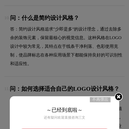
问：什么是简约设计风格？
10.
答：简约设计风格追求"少即是多"的设计理念，通过去除多
余的装饰元素，保留最核心的视觉信息。这种风格在LOGO
设计中较为常见，其特点在于线条干净利落、色彩使用克
制，使品牌标志在各种应用场景下都能保持良好的可识别性
和适应性。
问：如何选择适合自己的LOGO设计风格？
11.
不再弹出
答：选择LOGO设计风格需要综合考虑行业属性、目标受
众、品牌定位和市场竞争环境。建议先明确品牌的核心价值
～已经到底啦～
主张，再匹配合适的视觉风格。科技品牌适合极简现代风，
还有疑问欢迎直接咨询三文
餐饮品牌适合国潮或手绘风，儿童品牌适合卡通IP风。专业