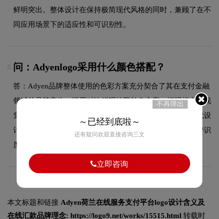
鲜明突出。整体设计在保持极简现代风格的同时，兼顾了在不
同应用场景下的适应性和可识别性。
问：Adyenlogo采用什么颜色搭配？
6.
答：Adyen品牌整体使用的色彩方案充分契合了其在支付金融
领域的品牌定位，运用对比鲜明的互补色方案，增强标志的视
不再弹出
觉冲击力与辨识度。这种色彩选择既传递了品牌的极简现代设
～已经到底啦～
计美学，又能有效吸引目标受众，使标志具有较强的视觉辨识
还有疑问欢迎直接咨询三文
度。
立即咨询
本文标题和链接
Adyen荷兰在线服务支付平台logo设计含义及
在线汇款品牌理念:
https://logo9.net/works/15515.html
转载时