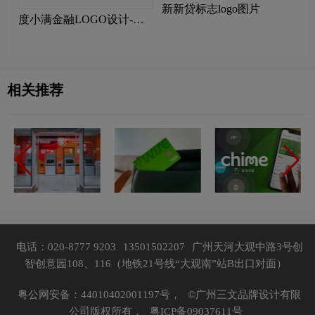
新新贷标志logo图片
度小满金融LOGO设计-度
小满金融品牌logo设计
相关推荐
电话：020-8777 9203
13501502207
广州天河大观中路3号创
智创意园108、116（地铁21号线“大观南”站B出口对面）
粤公网安备：44010402001197号，
©广州三文品牌设计有限
公司版权所有，
粤ICP备09037611号