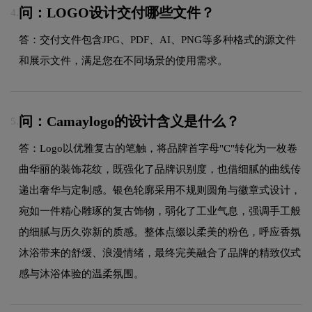
问：LOGO设计交付哪些文件？
4.
答：交付文件包含JPG、PDF、AI、PNG等多种格式的源文件
和展示文件，满足您在不同场景的使用需求。
问：Camaylogo的设计含义是什么？
5.
答：Logo以优雅复古的笔触，将品牌首字母"C"转化为一枚卷
曲华丽的装饰花纹，既强化了品牌识别度，也借细腻的曲线传
递出奢华与定制感。银色轮廓采用不规则圆角与徽章式设计，
宛如一件精心雕琢的复古饰物，弱化了工业气息，强调手工般
的细腻与历久弥新的质感。整体点缀以柔美的粉色，呼应香氛
沐浴带来的舒缓、浪漫情绪，最终完美融合了品牌的精致仪式
感与沐浴体验的温柔氛围。