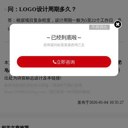
问：LOGO设计周期多久？
6.
答：根据项目复杂程度，设计周期一般为5至22个工作日，具
不再弹出
体时间在签订合同时与您确认。
～已经到底啦～
还有疑问欢迎直接咨询三文
立即咨询
本文标题和链接
Camay卡玫尔香氛沐浴产品logo设计含义及肥
皂品牌理念:
https://logo9.net/works/15533.html
转载时请注明
出处为诗宸标志设计及本链接!
如有内容侵犯您的合法权益，请及时与我们联系
Email:75696531@qq.com，我们将第一时间安排删除。
发布于2026-01-04 10:35:27
相关文章推荐