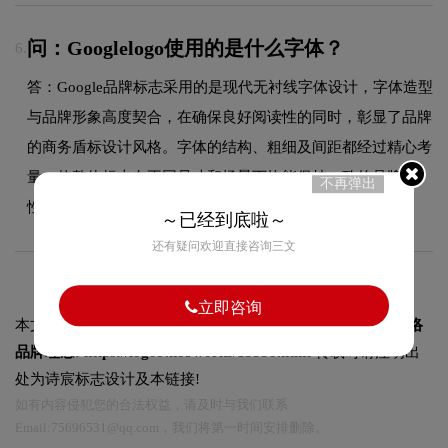
问：Googlelogo使用的是什么字体？
6.
答：Google品牌标志采用的是现代无衬线字体设计，字体造型
与品牌形象高度契合，在确保良好阅读性的同时，彰显了品牌
的商务盾标设计风格。字体的结构、粗细及间距都经过精心考
量，使整体标志在不同尺寸和场景下均能保持一致的品牌调
不再弹出
性。
～已经到底啦～
还有疑问欢迎直接咨询三文
立即咨询
本文标题和链接
Google Pay谷歌支付logo设计含义及支付网络
品牌理念:
https://logo9.net/works/15538.html
转载时请注明出
处为诗宸标志设计及本链接!
如有内容侵犯您的合法权益，请及时与我们联系
Email:75696531@qq.com，我们将第一时间安排删除。