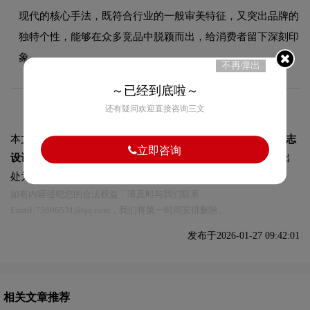
现代的核心手法，既符合行业的一般审美特征，又突出品牌的
独特个性，能够在众多竞品中脱颖而出，给消费者留下深刻印
象。
不再弹出
～已经到底啦～
还有疑问欢迎直接咨询三文
本文标题和链接
Citgo美国雪铁戈石油公司logo含义及能源标志
立即咨询
设计理念:
https://logo9.net/works/15550.html
转载时请注明出
处为诗宸标志设计及本链接!
如有内容侵犯您的合法权益，请及时与我们联系
Email:75696531@qq.com，我们将第一时间安排删除。
发布于2026-01-27 09:42:01
相关文章推荐