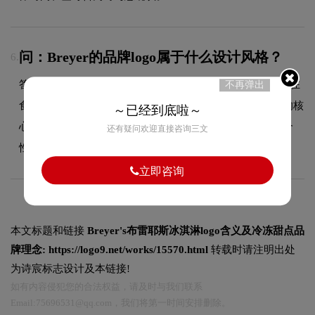
问：Breyer的品牌logo属于什么设计风格？
6.
答：Breyer品牌logo整体呈现出手绘的设计风格。这种风格在
不再弹出
食品领域具有较好的适用性，设计师在标志中融合了手绘的核
～已经到底啦～
心手法，既符合行业的一般审美特征，又突出品牌的独特个
还有疑问欢迎直接咨询三文
性，能够在众多竞品中脱颖而出，给消费者留下深刻印象。
立即咨询
本文标题和链接
Breyer's布雷耶斯冰淇淋logo含义及冷冻甜点品
牌理念:
https://logo9.net/works/15570.html
转载时请注明出处
为诗宸标志设计及本链接!
如有内容侵犯您的合法权益，请及时与我们联系
Email:75696531@qq.com，我们将第一时间安排删除。