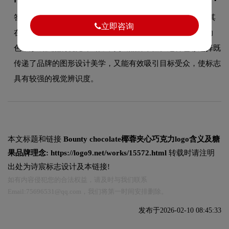
答：Bounty chocolate品牌整体使用的色彩方案充分契合了其
立即咨询
在食品领域的品牌定位，运用高饱和度的主色搭配中性辅助
色，形成强烈的视觉冲击力，突出品牌个性。这种色彩选择既
传递了品牌的图形设计美学，又能有效吸引目标受众，使标志
具有较强的视觉辨识度。
本文标题和链接
Bounty chocolate椰蓉夹心巧克力logo含义及糖
果品牌理念:
https://logo9.net/works/15572.html
转载时请注明
出处为诗宸标志设计及本链接!
如有内容侵犯您的合法权益，请及时与我们联系
Email:75696531@qq.com，我们将第一时间安排删除。
发布于2026-02-10 08:45:33