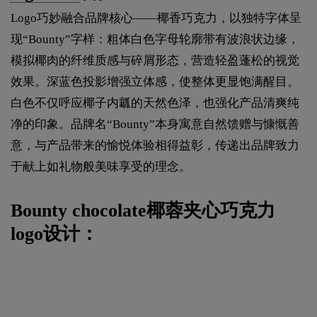
Logo巧妙融合品牌核心——椰香巧克力，以独特字体呈
现“Bounty”字样：粗体白色字母轮廓带有波浪状边缘，
模拟椰肉的纤维质感与碎屑形态，营造轻盈蓬松的视觉
效果。深蓝色投影增强立体感，使整体更显饱满醒目。
白色不仅呼应椰子内瓤的天然色泽，也强化产品清爽纯
净的印象。品牌名“Bounty”本身寓意自然馈赠与慷慨善
意，与产品带来的愉悦体验相得益彰，传递出品牌致力
于献上如礼物般美味享受的理念。
Bounty chocolate椰蓉夹心巧克力
logo设计：