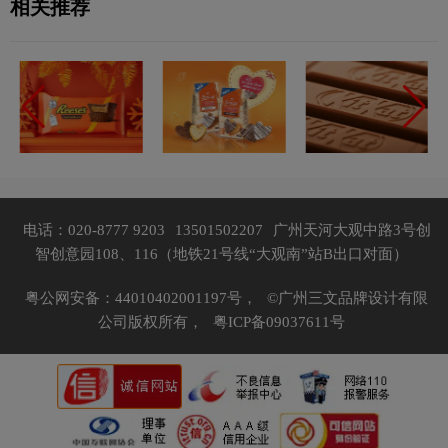
相关推荐
电话：020-8777 9203
13501502207
广州天河大观中路3号创
智创意园108、116（地铁21号线“大观南”站B出口对面）
粤公网安备：44010402001197号，
©广州三文品牌设计有限
公司版权所有，
粤ICP备09037611号