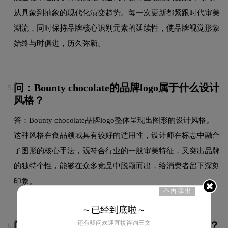
从具象到抽象的现代化演变趋势。每一次更新都紧跟时代审美
潮流，同时保持品牌核心识别元素的延续性，使品牌视觉形象
始终与时俱进，历久弥新。
问：Bounty chocolate的品牌logo属于什么设计
5.
风格？
答：Bounty chocolate品牌logo整体呈现出图形的设计风格。
这种风格在食品领域具有较好的适用性，设计师在标志中融合
了图形的核心手法，既符合行业的一般审美特征，又突出品牌
的独特个性，能够在众多竞品中脱颖而出，给消费者留下深刻
印象。
不再弹出
～已经到底啦～
还有疑问欢迎直接咨询三文
问：Bounty chocolatelogo采用什么颜色搭配？
6.