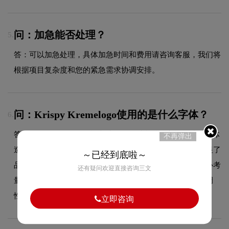
问：加急能否处理？
5.
答：可以加急处理，具体加急时间和费用请咨询客服，我们将
根据项目复杂度和您的紧急需求协调安排。
问：Krispy Kremelogo使用的是什么字体？
6.
答：Krispy Kreme品牌标志采用的是时尚斜体字标设计，字体
不再弹出
造型与品牌形象高度契合，在确保良好阅读性的同时，彰显了
～已经到底啦～
品牌的图形设计风格。字体的结构、粗细及间距都经过精心考
还有疑问欢迎直接咨询三文
量，使整体标志在不同尺寸和场景下均能保持一致的品牌调
性。
立即咨询