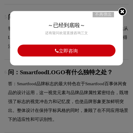
不再弹出
问：LOGO设计可以注册商标吗？
5.
～已经到底啦～
答：可以，我们拥有专业的商标代理资质，能够为客户提供从
还有疑问欢迎直接咨询三文
LOGO设计到商标注册的一站式服务，确保您的品牌标识获得
法律保护。
立即咨询
问：SmartfoodLOGO有什么独特之处？
6.
答：Smartfood品牌标志的最大特色在于Smartfood百事休闲食
品的设计运用，这一视觉元素与品牌品牌属性紧密结合，既增
强了标志的视觉冲击力和记忆度，也使品牌形象更加鲜明突
出。整体设计在保持字标风格的同时，兼顾了在不同应用场景
下的适应性和可识别性。