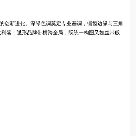
理的创新进化。深绿色调奠定专业基调，锯齿边缘与三角
显现代利落；弧形品牌带横跨全局，既统一构图又如丝带般