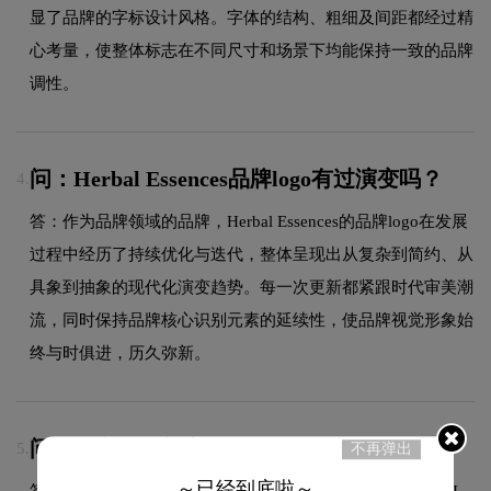
显了品牌的字标设计风格。字体的结构、粗细及间距都经过精
心考量，使整体标志在不同尺寸和场景下均能保持一致的品牌
调性。
问：Herbal Essences品牌logo有过演变吗？
4.
答：作为品牌领域的品牌，Herbal Essences的品牌logo在发展
过程中经历了持续优化与迭代，整体呈现出从复杂到简约、从
具象到抽象的现代化演变趋势。每一次更新都紧跟时代审美潮
流，同时保持品牌核心识别元素的延续性，使品牌视觉形象始
终与时俱进，历久弥新。
问：源文件全部交付吗？
5.
不再弹出
～已经到底啦～
答：是的，设计完成后我们提供多种格式的源文件，包括AI、