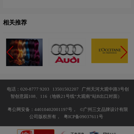
相关推荐
电话：020-8777 9203
13501502207
广州天河大观中路3号创
智创意园108、116（地铁21号线“大观南”站B出口对面）
粤公网安备：44010402001197号，
©广州三文品牌设计有限
公司版权所有，
粤ICP备09037611号