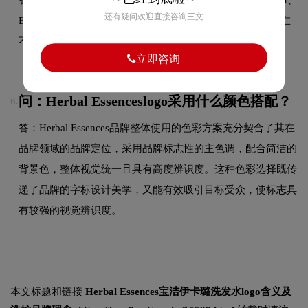
还有疑问欢迎直接咨询三文
EPS、CDR等矢量格式以及PNG、JPG等位图格式，方便您在
不同场景下使用。
立即咨询
问：Herbal Essenceslogo采用什么颜色搭配？
6.
答：Herbal Essences品牌整体使用的色彩方案充分契合了其在
品牌领域的品牌定位，采用品牌标志性的主色调，配合简洁的
背景色，整体视觉统一且具有高度辨识度。这种色彩选择既传
递了品牌的字标设计美学，又能有效吸引目标受众，使标志具
有较强的视觉辨识度。
本文标题和链接
Herbal Essences宝洁伊卡璐洗发水logo含义及