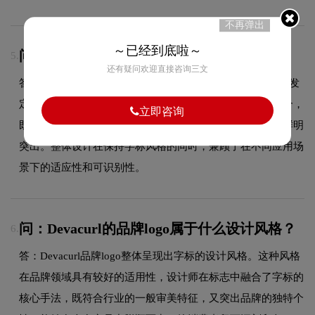
不再弹出
～已经到底啦～
问：DevacurlLOGO有什么独特之处？
5.
还有疑问欢迎直接咨询三文
答：Devacurl品牌标志的最大特色在于Devacurl美国专业卷发
定型剂的设计运用，这一视觉元素与品牌品牌属性紧密结合，
立即咨询
既增强了标志的视觉冲击力和记忆度，也使品牌形象更加鲜明
突出。整体设计在保持字标风格的同时，兼顾了在不同应用场
景下的适应性和可识别性。
问：Devacurl的品牌logo属于什么设计风格？
6.
答：Devacurl品牌logo整体呈现出字标的设计风格。这种风格
在品牌领域具有较好的适用性，设计师在标志中融合了字标的
核心手法，既符合行业的一般审美特征，又突出品牌的独特个