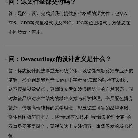
问：源文件全部交付吗？
3.
答：是的，设计完成后我们提供多种格式的源文件，包括AI、
EPS、CDR等矢量格式以及PNG、JPG等位图格式，方便您在
不同场景下使用。
问：Devacurllogo的设计含义是什么？
4.
答：标志设计甄选厚重无衬线字体，以稳健笔触奠定专业权威
基调。核心创意聚焦于"Deva"中字母"e"底部的独特下划线，
这不仅是视觉锚点，更隐喻卷发如波浪般舒展的自然形态，同
时象征品牌对发丝结构的精准支撑与科学护理。全黑配色摒弃
繁杂，传递高端纯粹的美学理念，彰显稳重可靠的品牌承诺。
整体构图极简而有力，将"专属剪发技术"与"卷发护理专家"的
双重身份完美融合，直观传达出专注细节、重塑卷发的核心价
值。