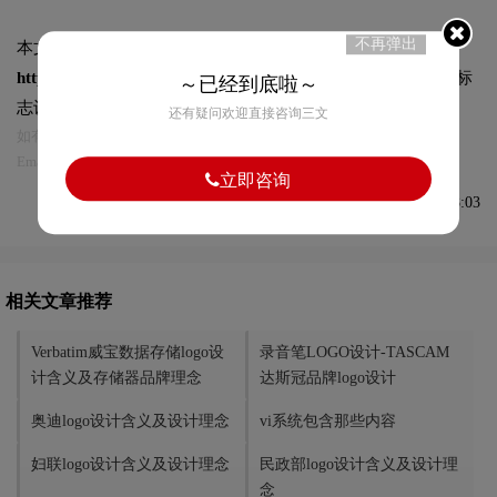
不再弹出
本文标题和链接
尔金公司logo设计含义及数码品牌理念:
https://logo9.net/works/15623.html
转载时请注明出处为诗宸标
～已经到底啦～
志设计及本链接!
还有疑问欢迎直接咨询三文
如有内容侵犯您的合法权益，请及时与我们联系
Email:75696531@qq.com，我们将第一时间安排删除。
立即咨询
发布于2026-03-30 08:38:03
相关文章推荐
Verbatim威宝数据存储logo设
录音笔LOGO设计-TASCAM
计含义及存储器品牌理念
达斯冠品牌logo设计
奥迪logo设计含义及设计理念
vi系统包含那些内容
妇联logo设计含义及设计理念
民政部logo设计含义及设计理
念