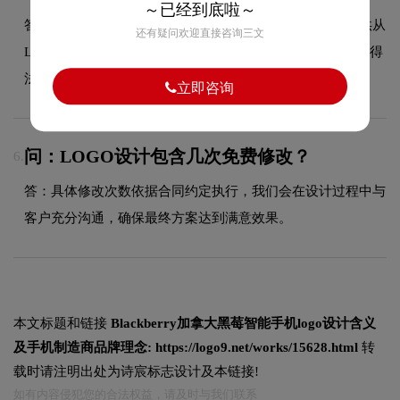
～已经到底啦～
答：可以，我们拥有专业的商标代理资质，能够为客户提供从
还有疑问欢迎直接咨询三文
LOGO设计到商标注册的一站式服务，确保您的品牌标识获得
法律保护。
立即咨询
问：LOGO设计包含几次免费修改？
6.
答：具体修改次数依据合同约定执行，我们会在设计过程中与
客户充分沟通，确保最终方案达到满意效果。
本文标题和链接
Blackberry加拿大黑莓智能手机logo设计含义
及手机制造商品牌理念:
https://logo9.net/works/15628.html
转
载时请注明出处为诗宸标志设计及本链接!
如有内容侵犯您的合法权益，请及时与我们联系