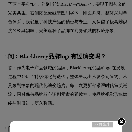
了两个字母"B"，分别指代"Black"与"Berry"，实现了图与文的
完美共生。右侧搭配流线型圆润字体，刚柔并济。整体采用单
色体系，既彰显了科技产品的精密与专业，又保留了极具辨识
度的经典韵味，完美诠释了品牌在商务领域的权威形象。
问：Blackberry品牌logo有过演变吗？
4.
答：作为电子产品领域的品牌，Blackberry的品牌logo在发展
过程中经历了持续优化与迭代，整体呈现出从复杂到简约、从
具象到抽象的现代化演变趋势。每一次更新都紧跟时代审美潮
流，同时保持品牌核心识别元素的延续性，使品牌视觉形象始
终与时俱进，历久弥新。
不再弹出
问：LOGO设计可以注册商标吗？
5.