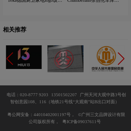
Teka‌‌德国‌‌厨卫家电logo设计
Chamberlain张伯伦车库开
含义及家用电器品牌理念
门器logo设计含义及车库门
生产品牌理念
相关推荐
电话：020-8777 9203
13501502207
广州天河大观中路3号创
智创意园108、116（地铁21号线“大观南”站B出口对面）
粤公网安备：44010402001197号，
©广州三文品牌设计有限
公司版权所有，
粤ICP备09037611号