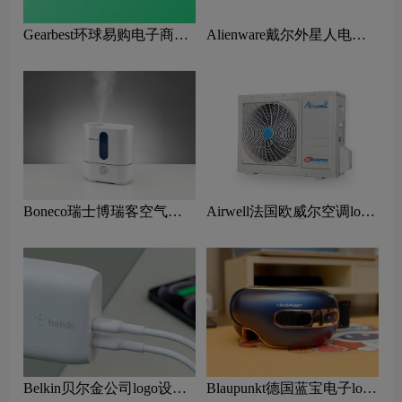
Gearbest环球易购电子商务
Alienware戴尔外星人电脑
网站logo设计含义及跨境平
logo设计含义及电脑硬件品
台品牌理念
牌理念
Boneco瑞士博瑞客空气处
Airwell法国欧威尔空调logo
理设备logo设计含义及空调
设计含义及暖通品牌理念
品牌理念
Belkin贝尔金公司logo设计
Blaupunkt德国蓝宝电子logo