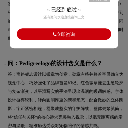
答：作为品牌领域的品牌，Pedigree的品牌logo在发展过程中
～已经到底啦～
经历了持续优化与迭代，整体呈现出从复杂到简约、从具象到
还有疑问欢迎直接咨询三文
抽象的现代化演变趋势。每一次更新都紧跟时代审美潮流，同
时保持品牌核心识别元素的延续性，使品牌视觉形象始终与时
立即咨询
俱进，历久弥新。
问：Pedigreelogo的设计含义是什么？
3.
答：宝路标志设计以徽章为创意，勋章左移并将首字母确立为
视觉中心，巧妙强化了品牌首发印记。红色徽章褪去生硬轮廓
与复杂渐变，以平滑写实的手法呈现出温润的暖调触感。字体
设计摒弃锐利，转向圆润厚重的亲和形态，配合微妙的立体阴
影，字距紧密相连，凝聚成坚实的守护阵线。整体去繁就简，
将"信任与关怀"的核心诉求完美融入视觉，以毫无距离感的亲
密与温暖，精准触达受众对宠物陪伴的情感共鸣。