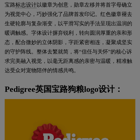
宝路
标志设计
以徽章为创意，勋章左移并将首字母确立
为视觉中心，巧妙强化了品牌首发印记。红色徽章褪去
生硬轮廓与复杂渐变，以平滑写实的手法呈现出温润的
暖调触感。字体设计摒弃锐利，转向圆润厚重的亲和形
态，配合微妙的立体阴影，字距紧密相连，凝聚成坚实
的守护阵线。整体去繁就简，将“信任与关怀”的核心诉
求完美融入视觉，以毫无距离感的亲密与温暖，精准触
达受众对宠物陪伴的情感共鸣。
Pedigree英国宝路狗粮logo设计：