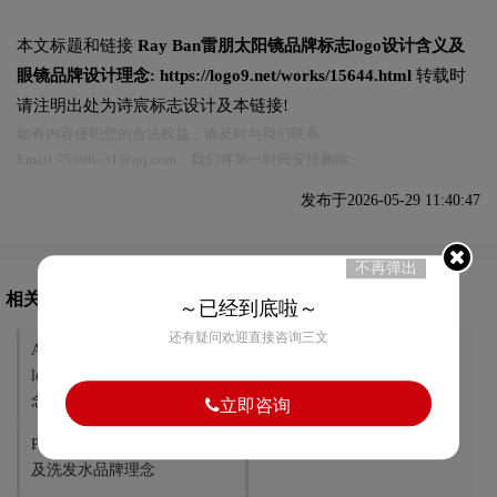
本文标题和链接
Ray Ban雷朋太阳镜品牌标志logo设计含义及
眼镜品牌设计理念:
https://logo9.net/works/15644.html
转载时
请注明出处为诗宸标志设计及本链接!
如有内容侵犯您的合法权益，请及时与我们联系
Email:75696531@qq.com，我们将第一时间安排删除。
发布于2026-05-29 11:40:47
不再弹出
相关文章推荐
～已经到底啦～
还有疑问欢迎直接咨询三文
Aveeno美国强生艾惟诺护肤品
Jeffree Star杰弗里斯塔尔彩妆
logo设计含义及化妆品品牌理
logo含义及化妆品品牌理念
念
立即咨询
Palette德国护发logo设计含义
卡尼尔标志logo图片
及洗发水品牌理念