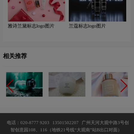
雅诗兰黛标志logo图片
兰蔻标志logo图片
相关推荐
电话：020-8777 9203
13501502207
广州天河大观中路3号创
智创意园108、116（地铁21号线“大观南”站B出口对面）