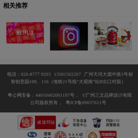
相关推荐
电话：020-8777 9203
13501502207
广州天河大观中路3号创
智创意园108、116（地铁21号线“大观南”站B出口对面）
粤公网安备：44010402001197号，
©广州三文品牌设计有限
公司版权所有，
粤ICP备09037611号