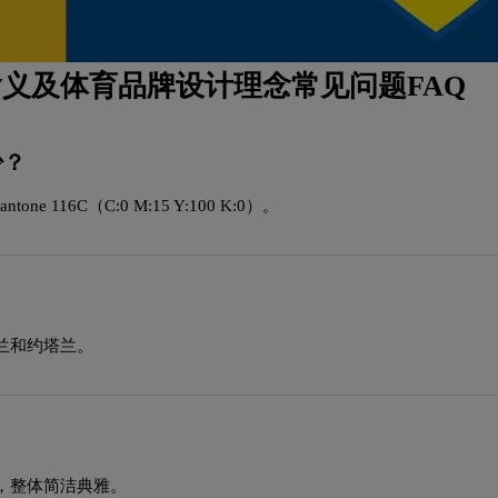
含义及体育品牌设计理念常见问题FAQ
少？
tone 116C（C:0 M:15 Y:100 K:0）。
兰和约塔兰。
，整体简洁典雅。