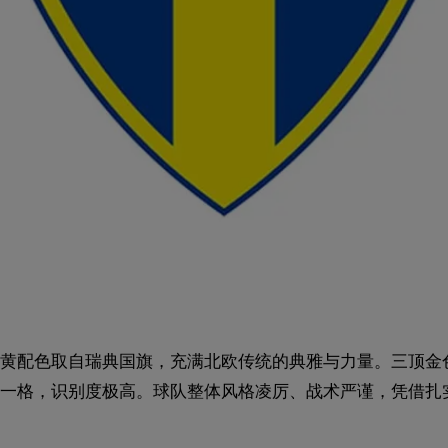
黄配色取自瑞典国旗，充满北欧传统的典雅与力量。三顶金
一格，识别度极高。球队整体风格凌厉、战术严谨，凭借扎