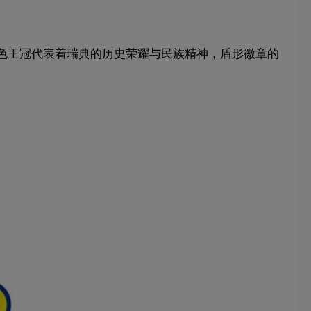
色王冠代表着瑞典的历史荣耀与民族精神，盾形徽章的