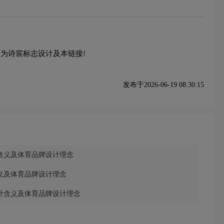
为诗宸标志设计及本链接!
发布于2026-06-19 08:30:15
计含义及体育品牌设计理念
含义及体育品牌设计理念
设计含义及体育品牌设计理念