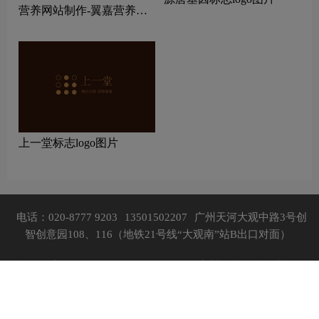
营养网站制作-翼嘉营养网
站制作公司
上一堂标志logo图片
电话：020-8777 9203
13501502207
广州天河大观中路3号创
智创意园108、116（地铁21号线“大观南”站B出口对面）
粤公网安备：44010402001197号，
©广州三文品牌设计有限
公司版权所有，
粤ICP备09037611号