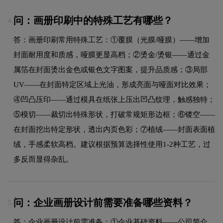
问：画册印刷中的特殊工艺有哪些？
4.
答：画册印刷常用特殊工艺：①覆膜（光膜/哑膜）——增加
封面耐用度和质感，哑膜更显高档；②烫金/烫银——通过金
属箔在封面烫出金色或银色文字图案，提升品质感；③局部
UV——在封面特定区域上光油，形成亮面与哑面对比效果；
④凹凸压印——通过模具在纸张上压出凹凸纹理，触感独特；
⑤模切——裁切出特殊形状，打破常规矩形边框；⑥镂空——
在封面挖出特定形状，透出内页色彩；⑦植绒——封面表面植
绒，手感柔软高档。建议根据预算选择性使用1-2种工艺，过
多反而显得杂乱。
问：企业画册设计前需要准备哪些资料？
5.
答：企业画册设计前需准备：①企业基础资料——公司简介、