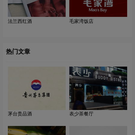
法兰西红酒
毛家湾饭店
热门文章
茅台贵品酒
表少茶餐厅