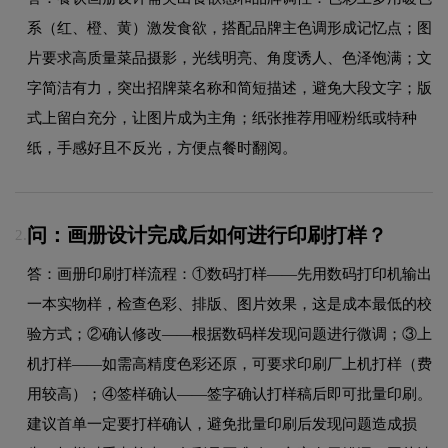
系（红、橙、黄）激发食欲，搭配品牌主色调形成记忆点；图
片要求高质量菜品摄影，光线明亮、角度诱人、色泽饱满；文
字简洁有力，突出招牌菜名称和简短描述，避免大段文字；版
式上留白充分，让图片成为主角；纸张推荐用哑粉纸或特种
纸，手感好且不反光，方便点餐时翻阅。
问：画册设计完成后如何进行印刷打样？
2.
答：画册印刷打样流程：①数码打样——先用数码打印机输出
一本实物样，检查色彩、排版、图片效果，这是成本最低的校
验方式；②确认修改——根据数码样发现问题进行微调；③上
机打样——如需高精度色彩还原，可要求印刷厂上机打样（费
用较高）；④签样确认——签字确认打样稿后即可批量印刷。
建议首单一定要打样确认，避免批量印刷后发现问题造成损