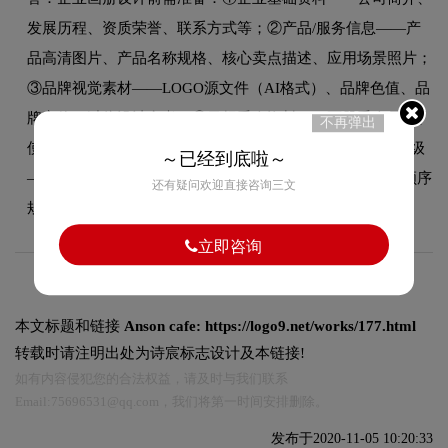
发展历程、资质荣誉、联系方式等；②产品/服务信息——产
品高清图片、产品名称规格、核心卖点描述、应用场景照片；
③品牌视觉素材——LOGO源文件（AI格式）、品牌色值、品
牌字体、过往设计参考；④目标受众资料——画册受众是谁、
不再弹出
使用场景（展会/拜访/邮寄）、竞品画册参考；⑤内容优先级
～已经到底啦～
——哪些内容必须呈现、哪些可以精简、整本画册的阅读顺序
还有疑问欢迎直接咨询三文
规划。准备的越充分，设计效率越高，最终效果越好。
立即咨询
本文标题和链接
Anson cafe:
https://logo9.net/works/177.html
转载时请注明出处为诗宸标志设计及本链接!
如有内容侵犯您的合法权益，请及时与我们联系
Email:75696531@qq.com，我们将第一时间安排删除。
发布于2020-11-05 10:20:33