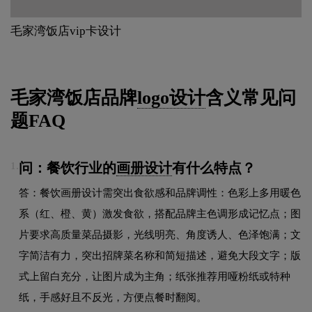
毛家湾饭店vip卡设计
毛家湾饭店品牌
logo设计
含义常见问
题FAQ
问：餐饮行业的
画册设计
有什么特点？
1.
答：餐饮画册设计需突出食欲感和品牌调性：色彩上多用暖色
系（红、橙、黄）激发食欲，搭配品牌主色调形成记忆点；图
片要求高质量菜品摄影，光线明亮、角度诱人、色泽饱满；文
字简洁有力，突出招牌菜名称和简短描述，避免大段文字；版
式上留白充分，让图片成为主角；纸张推荐用哑粉纸或特种
纸，手感好且不反光，方便点餐时翻阅。