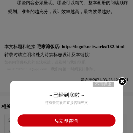
——哪些内容必须呈现、哪些可以精简、整本画册的阅读顺序
规划。准备的越充分，设计效率越高，最终效果越好。
本文标题和链接
毛家湾饭店:
https://logo9.net/works/182.html
转载时请注明出处为诗宸标志设计及本链接!
如有内容侵犯您的合法权益，请及时与我们联系
Email:75696531@qq.com，我们将第一时间安排删除。
发布于2021-03-23 12:38:51
不再弹出
～已经到底啦～
还有疑问欢迎直接咨询三文
相关文章推荐
波尔多甜白
波尔多山坡
立即咨询
法国展团橡胶展
创石纪岗石