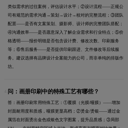
类似需求的过往案例，评估设计水平；②设计流程——正规公
司有规范的需求沟通→策划→设计→校对的完整流程；③团队
配置——是否有文案策划、摄影师、设计师的完整团队搭配；
④沟通效率——是否愿意深入了解企业需求和行业特点；⑤价
格透明——报价明细是否包含设计费、修改次数、印刷服务
等；⑥售后服务——是否提供印刷跟进、文件修改等后续服
务。建议选择有品牌设计全案能力的公司，而非单纯的排版作
坊。
问：画册印刷中的特殊工艺有哪些？
4.
答：画册印刷常用特殊工艺：①覆膜（光膜/哑膜）——增加
封面耐用度和质感，哑膜更显高档；②烫金/烫银——通过金
属箔在封面烫出金色或银色文字图案，提升品质感；③局部