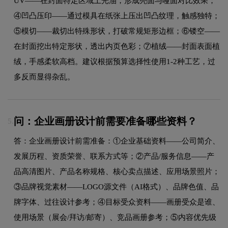
UV——在封面特定区域上光油，形成亮面与哑面对比效果；
④凹凸压印——通过模具在纸张上压出凹凸纹理，触感独特；
⑤模切——裁切出特殊形状，打破常规矩形边框；⑥镂空——
在封面挖出特定形状，透出内页色彩；⑦植绒——封面表面植
绒，手感柔软高档。建议根据预算选择性使用1-2种工艺，过
多反而显得杂乱。
问：企业画册设计前需要准备哪些资料？
5.
答：企业画册设计前需准备：①企业基础资料——公司简介、
发展历程、资质荣誉、联系方式等；②产品/服务信息——产
品高清图片、产品名称规格、核心卖点描述、应用场景照片；
③品牌视觉素材——LOGO源文件（AI格式）、品牌色值、品
牌字体、过往设计参考；④目标受众资料——画册受众是谁、
使用场景（展会/拜访/邮寄）、竞品画册参考；⑤内容优先级