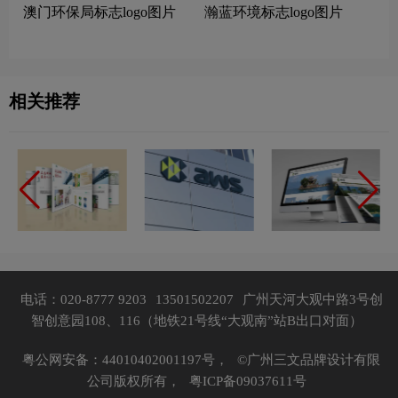
澳门环保局标志logo图片
瀚蓝环境标志logo图片
相关推荐
电话：020-8777 9203
13501502207
广州天河大观中路3号创
智创意园108、116（地铁21号线“大观南”站B出口对面）
粤公网安备：44010402001197号，
©广州三文品牌设计有限
公司版权所有，
粤ICP备09037611号