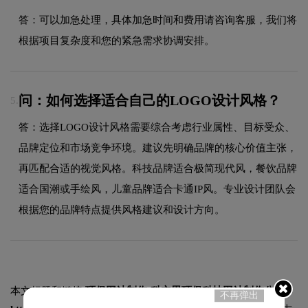
答：可以加急处理，具体加急时间和费用请咨询客服，我们将
根据项目复杂度和您的紧急需求协调安排。
问：如何选择适合自己的LOGO设计风格？
5.
答：选择LOGO设计风格需要综合考虑行业属性、目标受众、
品牌定位和市场竞争环境。建议先明确品牌的核心价值主张，
再匹配合适的视觉风格。科技品牌适合极简现代风，餐饮品牌
适合国潮或手绘风，儿童品牌适合卡通IP风。专业设计团队会
根据您的品牌特点提供风格建议和设计方向。
本文标题和链接
环保网站制作-科立恩环保科技网站制作公司:
不再弹出