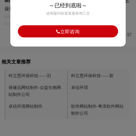
https://logo9.net/works/192.html
转载时请注明出处为诗宸标志
～已经到底啦～
设计及本链接!
还有疑问欢迎直接咨询三文
如有内容侵犯您的合法权益，请及时与我们联系
Email:75696531@qq.com，我们将第一时间安排删除。
立即咨询
发布于2020-12-26 11:41:57
相关文章推荐
科立恩环保科技——旧
科立恩环保科技——新
保健品网站制作-众益生物网
卓信环境
站制作公司
卓信环境网站制作
软件网站制作-粤浪软件网站
制作公司