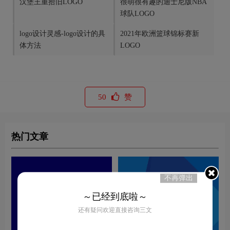
汉堡王重拾旧LOGO
很萌很有趣的迪士尼版NBA
球队LOGO
logo设计灵感-logo设计的具
2021年欧洲篮球锦标赛新
体方法
LOGO
50
赞
热门文章
不再弹出
～已经到底啦～
还有疑问欢迎直接咨询三文