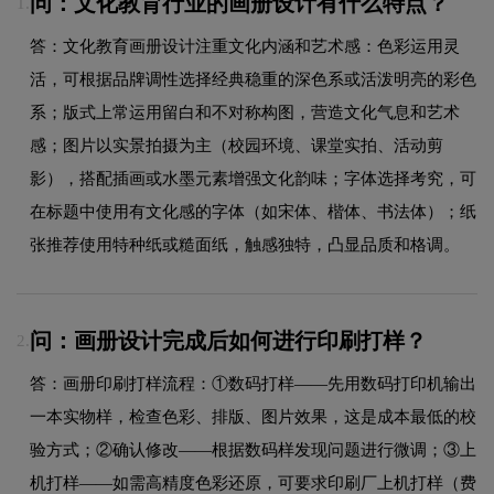
问：文化教育行业的画册设计有什么特点？
1.
答：文化教育画册设计注重文化内涵和艺术感：色彩运用灵
活，可根据品牌调性选择经典稳重的深色系或活泼明亮的彩色
系；版式上常运用留白和不对称构图，营造文化气息和艺术
感；图片以实景拍摄为主（校园环境、课堂实拍、活动剪
影），搭配插画或水墨元素增强文化韵味；字体选择考究，可
在标题中使用有文化感的字体（如宋体、楷体、书法体）；纸
张推荐使用特种纸或糙面纸，触感独特，凸显品质和格调。
问：画册设计完成后如何进行印刷打样？
2.
答：画册印刷打样流程：①数码打样——先用数码打印机输出
一本实物样，检查色彩、排版、图片效果，这是成本最低的校
验方式；②确认修改——根据数码样发现问题进行微调；③上
机打样——如需高精度色彩还原，可要求印刷厂上机打样（费