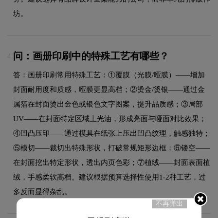
坊。
问：画册印刷中的特殊工艺有哪些？
4.
答：画册印刷常用特殊工艺：①覆膜（光膜/哑膜）——增加
封面耐用度和质感，哑膜更显高档；②烫金/烫银——通过金
属箔在封面烫出金色或银色文字图案，提升品质感；③局部
UV——在封面特定区域上光油，形成亮面与哑面对比效果；
④凹凸压印——通过模具在纸张上压出凹凸纹理，触感独特；
⑤模切——裁切出特殊形状，打破常规矩形边框；⑥镂空——
在封面挖出特定形状，透出内页色彩；⑦植绒——封面表面植
绒，手感柔软高档。建议根据预算选择性使用1-2种工艺，过
多反而显得杂乱。
不再弹出