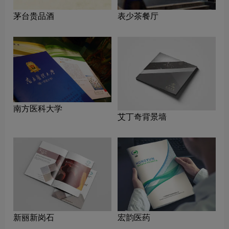
茅台贵品酒
表少茶餐厅
南方医科大学
艾丁奇背景墙
新丽新岗石
宏韵医药