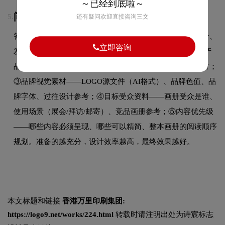
～已经到底啦～
问：企业画册设计前需要准备哪些资料？
5.
还有疑问欢迎直接咨询三文
答：企业画册设计前需准备：①企业基础资料——公司简介、
立即咨询
发展历程、资质荣誉、联系方式等；②产品/服务信息——产
品高清图片、产品名称规格、核心卖点描述、应用场景照片；
③品牌视觉素材——LOGO源文件（AI格式）、品牌色值、品
牌字体、过往设计参考；④目标受众资料——画册受众是谁、
使用场景（展会/拜访/邮寄）、竞品画册参考；⑤内容优先级
——哪些内容必须呈现、哪些可以精简、整本画册的阅读顺序
规划。准备的越充分，设计效率越高，最终效果越好。
本文标题和链接
香港万里印刷集团:
https://logo9.net/works/224.html
转载时请注明出处为诗宸标志