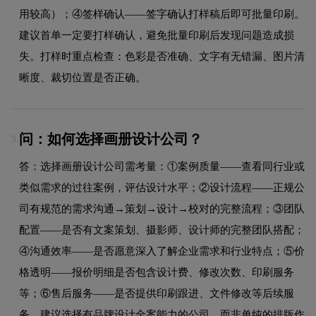
用较高）；④签样确认——签字确认打样稿后即可批量印刷。
建议首单一定要打样确认，避免批量印刷后发现问题造成损
失。打样时重点检查：色彩是否准确、文字有无错漏、图片清
晰度、裁切位置是否正确。
问：如何选择画册设计公司？
3.
答：选择画册设计公司需考量：①案例质量——查看同行业或
类似需求的过往案例，评估设计水平；②设计流程——正规公
司有规范的需求沟通→策划→设计→校对的完整流程；③团队
配置——是否有文案策划、摄影师、设计师的完整团队搭配；
④沟通效率——是否愿意深入了解企业需求和行业特点；⑤价
格透明——报价明细是否包含设计费、修改次数、印刷服务
等；⑥售后服务——是否提供印刷跟进、文件修改等后续服
务。建议选择有品牌设计全案能力的公司，而非单纯的排版作