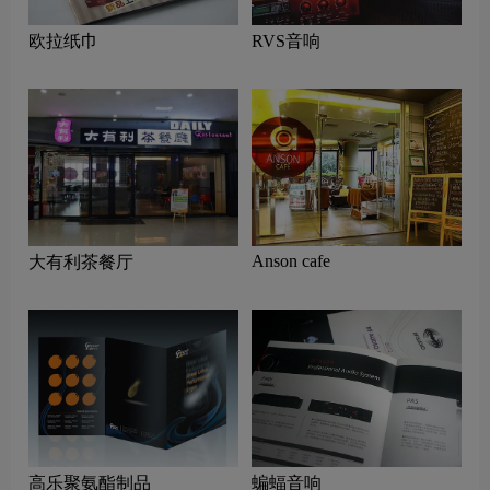
欧拉纸巾
RVS音响
Anson cafe
大有利茶餐厅
高乐聚氨酯制品
蝙蝠音响