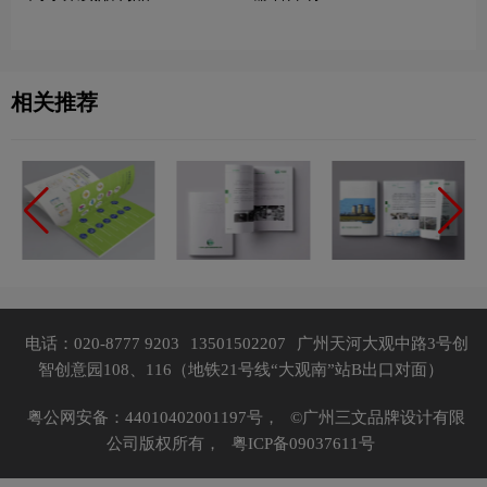
相关推荐
电话：020-8777 9203
13501502207
广州天河大观中路3号创
智创意园108、116（地铁21号线“大观南”站B出口对面）
粤公网安备：44010402001197号，
©广州三文品牌设计有限
公司版权所有，
粤ICP备09037611号