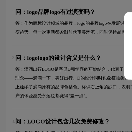
问：logo品牌logo有过演变吗？
1.
答：作为商标设计领域的品牌，logo的品牌logo在发展
变趋势。每一次更新都紧跟时代审美潮流，同时保持品牌核
问：logologo的设计含义是什么？
2.
答：滴滴出行LOGO是字母D和笑容的巧妙结合，代表了滴滴
理念——滴滴一下，美好出行。D的设计同时也象征抽象化
上延续了滴滴原有的品牌色桔色。标识右上角的缺口，表明
户的体验感受永远也都觉得"差一点"。
问：LOGO设计包含几次免费修改？
3.