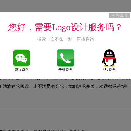
不再弹出
过程中经历了持续优化与迭代，整体呈现出从复杂到简约、从具象到抽象
您好，需要Logo设计服务吗？
心识别元素的延续性，使品牌视觉形象始终与时俱进，历久弥新。
搜索十次不如一对一直接咨询
的"美好"愿景。和原先Logo小车温暖的笑脸一样，这正是我们一直
微信咨询
手机咨询
QQ咨询
的道路，这代表出行行业，希望通过我们的努力进一步解放城市道路
了滴滴追求极致、永不满足的文化，我们追求完美，永远都觉得"差一