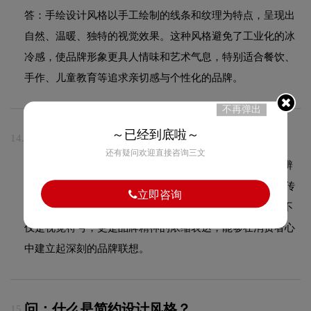
答：手绘设计风格以手工绘制的线条和纹理为特点，呈现出
自然、温暖、独特的视觉效果。这种风格避免了工业化的冰
冷感，使品牌形象更具人情味和艺术气息，特别适合餐饮、
手作、儿童教育等追求亲切感与个性化的品牌。
不再弹出
～已经到底啦～
问：一个好的LOGO应该具备哪些特点？
14.
还有疑问欢迎直接咨询三文
答：一个好的LOGO应具备以下特点：简洁易记、独特有辨
识度、适应性强（在不同尺寸和场景下都能清晰呈现）、传
立即咨询
达品牌核心价值、经得起时间考验不过时。成功的LOGO不
仅是视觉符号，更是品牌精神的浓缩表达，能够在消费者心
中建立起深刻的品牌联想。
问：什么是简约设计风格？
15.