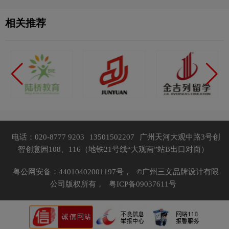
相关推荐
电话：020-8777 9203
13501502207
广州天河大观中路3号创
智创意园108、116（地铁21号线“大观南”站B出口对面）
粤公网安备：44010402001197号，
©广州三文品牌设计有限
公司版权所有，
粤ICP备09037611号