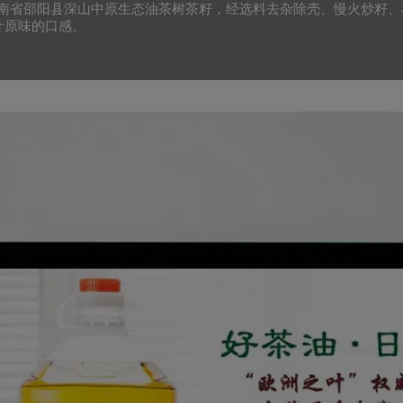
湖南省邵阳县深山中原生态油茶树茶籽，经选料去杂除壳、慢火炒籽
汁原味的口感。