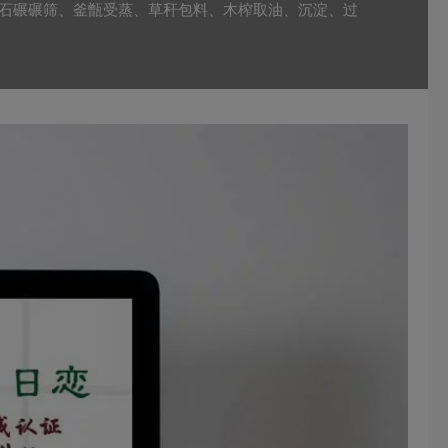
、石碾碾筛、釜甑受蒸、草秆包料、木榨取油、沉淀、过