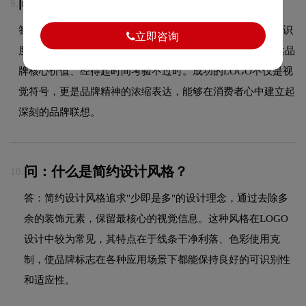
问：一个好的LOGO应该具备哪些特点？
9.
答：一个好的LOGO应具备以下特点：简洁易记、独特有辨识
立即咨询
度、适应性强（在不同尺寸和场景下都能清晰呈现）、传达品
牌核心价值、经得起时间考验不过时。成功的LOGO不仅是视
觉符号，更是品牌精神的浓缩表达，能够在消费者心中建立起
深刻的品牌联想。
问：什么是简约设计风格？
10.
答：简约设计风格追求"少即是多"的设计理念，通过去除多
余的装饰元素，保留最核心的视觉信息。这种风格在LOGO
设计中较为常见，其特点在于线条干净利落、色彩使用克
制，使品牌标志在各种应用场景下都能保持良好的可识别性
和适应性。