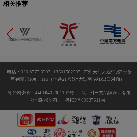
相关推荐
电话：020-8777 9203
13501502207
广州天河大观中路3号创
智创意园108、116（地铁21号线“大观南”站B出口对面）
粤公网安备：44010402001197号，
©广州三文品牌设计有限
公司版权所有，
粤ICP备09037611号