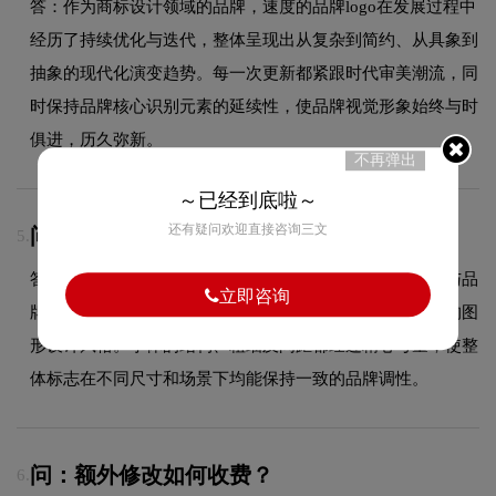
答：作为商标设计领域的品牌，速度的品牌logo在发展过程中
经历了持续优化与迭代，整体呈现出从复杂到简约、从具象到
抽象的现代化演变趋势。每一次更新都紧跟时代审美潮流，同
时保持品牌核心识别元素的延续性，使品牌视觉形象始终与时
俱进，历久弥新。
不再弹出
～已经到底啦～
还有疑问欢迎直接咨询三文
问：速度logo使用的是什么字体？
5.
答：速度品牌标志采用的是时尚斜体字标设计，字体造型与品
立即咨询
牌形象高度契合，在确保良好阅读性的同时，彰显了品牌的图
形设计风格。字体的结构、粗细及间距都经过精心考量，使整
体标志在不同尺寸和场景下均能保持一致的品牌调性。
问：额外修改如何收费？
6.