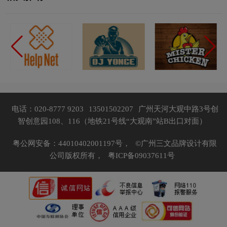
电话：020-8777 9203
13501502207
广州天河大观中路3号创
智创意园108、116（地铁21号线“大观南”站B出口对面）
粤公网安备：44010402001197号，
©广州三文品牌设计有限
公司版权所有，
粤ICP备09037611号