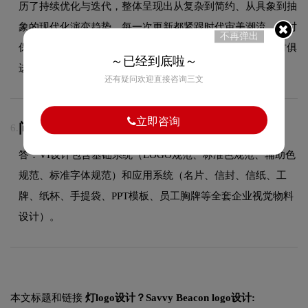
历了持续优化与迭代，整体呈现出从复杂到简约、从具象到抽
象的现代化演变趋势。每一次更新都紧跟时代审美潮流，同时
不再弹出
保持品牌核心识别元素的延续性，使品牌视觉形象始终与时俱
～已经到底啦～
进，历久弥新。
还有疑问欢迎直接咨询三文
立即咨询
问：VI设计包含哪些物料？
6.
答：VI设计包含基础系统（LOGO规范、标准色规范、辅助色
规范、标准字体规范）和应用系统（名片、信封、信纸、工
牌、纸杯、手提袋、PPT模板、员工胸牌等全套企业视觉物料
设计）。
本文标题和链接
灯logo设计？Savvy Beacon logo设计: