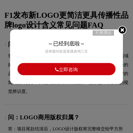
F1发布新LOGO更简洁更具传播性品
牌
logo设计
含义常见问题FAQ
不再弹出
～已经到底啦～
问：F1logo采用什么颜色搭配？
1.
还有疑问欢迎直接咨询三文
答：F1品牌整体使用的色彩方案充分契合了其在商标设计领域
的品牌定位，以低饱和度的莫兰迪色调为主，传递淡雅高级的
立即咨询
品牌气质，契合品质消费定位。这种色彩选择既传递了品牌的
简约设计美学，又能有效吸引目标受众，使标志具有较强的视
觉辨识度。
问：LOGO商用版权归属？
2.
答：项目尾款结清后，LOGO设计版权将完整移交给甲方所