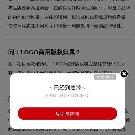
与品牌形象高度契合，在确保良好阅读性的同时，彰显了品牌
的简约设计风格。字体的结构、粗细及间距都经过精心考量，
使整体标志在不同尺寸和场景下均能保持一致的品牌调性。
问：LOGO商用版权归属？
2.
答：项目尾款结清后，LOGO设计版权将完整移交给甲方所
有，您可自由用于商业用途，无需额外支付版权费用。
不再弹出
～已经到底啦～
还有疑问欢迎直接咨询三文
问：LOGO品牌logo有过演变吗？
3.
答：作为商标设计领域的品牌，LOGO的品牌logo在发展过程
立即咨询
中经历了持续优化与迭代，整体呈现出从复杂到简约、从具象
到抽象的现代化演变趋势。每一次更新都紧跟时代审美潮流，