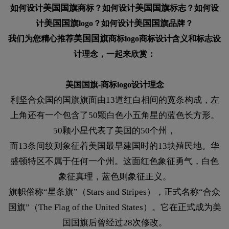
美国国旗
美国国旗
如何设计
商标？如何设计
标志？如何设
美国国旗
美国国旗
计
logo？如何设计
品牌？
美国国旗
我们为您精心推荐
商标logo商标设计含义和标志设
计理念，一起来欣赏：
美国国旗-商标logo设计理念
利坚合众国的国旗旗面由13道红白相间的宽条构成，左
上角还有一个包含了50颗白色小五角星的蓝色长方形。
50颗小星代表了美国的50个州，
而13条间纹则象征着美国最早建国时的13块殖民地。华
盛顿特区不属于任何一个州。这面红色象征勇气，白色
象征真理，蓝色则象征正义。
旗帜俗称“星条旗”（Stars and Stripes），正式名称“合众
国旗”（The Flag of the United States）。它在正式成为美
国国旗后曾经过28次修改。