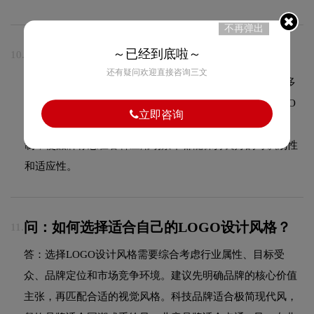
不再弹出
～已经到底啦～
问：什么是简约设计风格？
10.
还有疑问欢迎直接咨询三文
答：简约设计风格追求"少即是多"的设计理念，通过去除多
余的装饰元素，保留最核心的视觉信息。这种风格在LOGO
立即咨询
设计中较为常见，其特点在于线条干净利落、色彩使用克
制，使品牌标志在各种应用场景下都能保持良好的可识别性
和适应性。
问：如何选择适合自己的LOGO设计风格？
11.
答：选择LOGO设计风格需要综合考虑行业属性、目标受
众、品牌定位和市场竞争环境。建议先明确品牌的核心价值
主张，再匹配合适的视觉风格。科技品牌适合极简现代风，