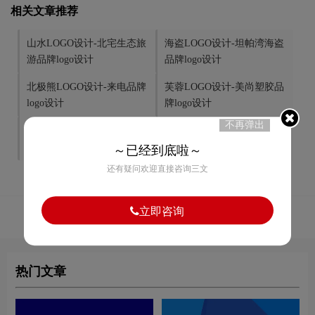
相关文章推荐
山水LOGO设计-北宅生态旅
海盗LOGO设计-坦帕湾海盗
游品牌logo设计
品牌logo设计
北极熊LOGO设计-来电品牌
芙蓉LOGO设计-美尚塑胶品
logo设计
牌logo设计
不再弹出
方块LOGO设计-神华集团品
人脸LOGO设计-菲格品牌
牌logo设计
logo设计
～已经到底啦～
还有疑问欢迎直接咨询三文
立即咨询
50
赞
热门文章