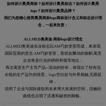
奥美
奥美
奥美
如何设计
商标？如何设计
标志？如何设计
奥美
logo？如何设计
品牌？
奥美
我们为您精心推荐
商标logo商标设计含义和标志设计理
念，一起来欣赏：
ALLMED奥美迪-商标logo设计理念
ALLMED奥美迪实业标志以AM巧妙变形而成，来表现
国际贸易的意念.AM巧妙变形，形状如飘动的旗帜,寓意
企业将是行业的榜样和领导地位；
再次寓意生产主导产品--流动的纱布，体现出了纱布流
水线的生产运作的情景。logo空白处与外界相融,无限延
伸，
说明了企业与国际接轨和未来博大发展的空间，流畅的
曲线也点明了流通和融资的顺畅。