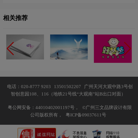
相关推荐
电话：020-8777 9203
13501502207
广州天河大观中路3号创
智创意园108、116（地铁21号线“大观南”站B出口对面）
粤公网安备：44010402001197号，
©广州三文品牌设计有限
公司版权所有，
粤ICP备09037611号