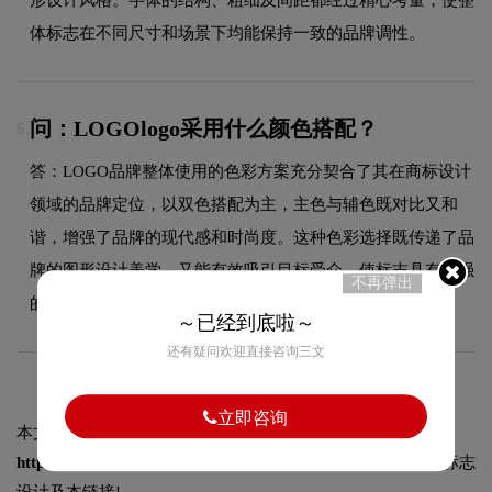
体标志在不同尺寸和场景下均能保持一致的品牌调性。
问：LOGOlogo采用什么颜色搭配？
6.
答：LOGO品牌整体使用的色彩方案充分契合了其在商标设计
领域的品牌定位，以双色搭配为主，主色与辅色既对比又和
谐，增强了品牌的现代感和时尚度。这种色彩选择既传递了品
牌的图形设计美学，又能有效吸引目标受众，使标志具有较强
不再弹出
的视觉辨识度。
～已经到底啦～
还有疑问欢迎直接咨询三文
立即咨询
本文标题和链接
芙蓉LOGO设计-美尚塑胶品牌logo设计:
https://logo9.net/works/2858.html
转载时请注明出处为诗宸标志