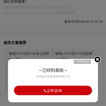
设计及本链接!
如有内容侵犯您的合法权益，请及时与我们联系
Email:75696531@qq.com，我们将第一时间安排删除。
发布于2021-02-05 11:55:34
相关文章推荐
麋鹿LOGO设计-杜嘉士品牌
糖果LOGO设计-亿滋品牌
logo设计
logo设计
不再弹出
钥匙LOGO设计-中信集团品
渐变色LOGO设计-止茗品牌
～已经到底啦～
牌logo设计
logo设计
还有疑问欢迎直接咨询三文
电动车LOGO设计-小刀电动
宋体LOGO设计-村外春品牌
车品牌logo设计
logo设计
立即咨询