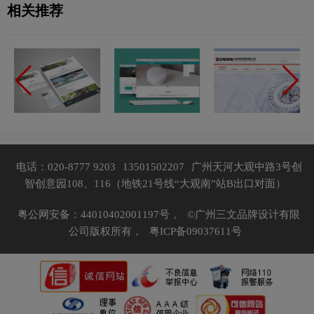
相关推荐
电话：020-8777 9203
13501502207
广州天河大观中路3号创
智创意园108、116（地铁21号线“大观南”站B出口对面）
粤公网安备：44010402001197号，
©广州三文品牌设计有限
公司版权所有，
粤ICP备09037611号