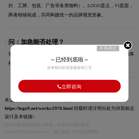
封、工牌、包装、广告等各类物料）。LOGO是点，VI是面，
两者相辅相成，共同构建统一的品牌视觉形象。
问：加急能否处理？
5.
不再弹出
答：可以加急处理，具体加急时间和费用请咨询客服，我们将
～已经到底啦～
根据项目复杂度和您的紧急需求协调安排。
还有疑问欢迎直接咨询三文
立即咨询
本文标题和链接
网站制作流程是什么?:
https://logo9.net/works/2970.html
转载时请注明出处为诗宸标志
设计及本链接!
如有内容侵犯您的合法权益，请及时与我们联系
Email:75696531@qq.com，我们将第一时间安排删除。