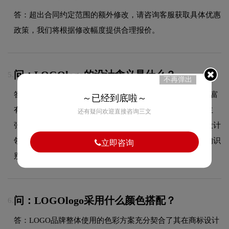
答：超出合同约定范围的额外修改，请咨询客服获取具体优惠
政策，我们将根据修改幅度提供合理报价。
问：LOGOlogo的设计含义是什么？
5.
不再弹出
答：LOGO品牌logo整体采用简约的设计风格，造型简洁而富
～已经到底啦～
有内涵，每一个设计元素都承载着品牌的核心理念与价值主
还有疑问欢迎直接咨询三文
张。标志通过精炼的视觉语言，向受众传递出品牌在商标设计
领域的专业形象与独特魅力，在众多同类品牌中具有较高的识
立即咨询
别度。
问：LOGOlogo采用什么颜色搭配？
6.
答：LOGO品牌整体使用的色彩方案充分契合了其在商标设计