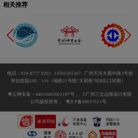
相关推荐
电话：020-8777 9203
13501502207
广州天河大观中路3号创
智创意园108、116（地铁21号线“大观南”站B出口对面）
粤公网安备：44010402001197号，
©广州三文品牌设计有限
公司版权所有，
粤ICP备09037611号