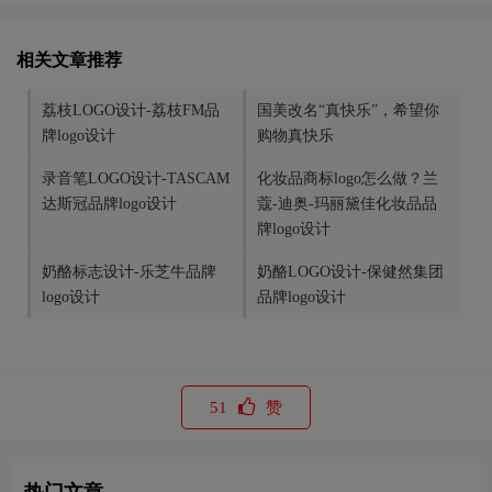
相关文章推荐
荔枝LOGO设计-荔枝FM品
国美改名“真快乐”，希望你
牌logo设计
购物真快乐
录音笔LOGO设计-TASCAM
化妆品商标logo怎么做？兰
达斯冠品牌logo设计
蔻-迪奥-玛丽黛佳化妆品品
牌logo设计
奶酪标志设计-乐芝牛品牌
奶酪LOGO设计-保健然集团
logo设计
品牌logo设计
51
赞