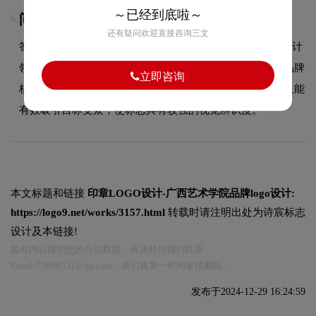
～已经到底啦～
问：LOGOlogo采用什么颜色搭配？
6.
还有疑问欢迎直接咨询三文
答：LOGO品牌整体使用的色彩方案充分契合了其在商标设计
领域的品牌定位，采用单色系配色方案，简洁有力地突出品牌
立即咨询
核心符号。这种色彩选择既传递了品牌的简约设计美学，又能
有效吸引目标受众，使标志具有较强的视觉辨识度。
本文标题和链接
印章LOGO设计-广西艺术学院品牌logo设计:
https://logo9.net/works/3157.html
转载时请注明出处为诗宸标志
设计及本链接!
如有内容侵犯您的合法权益，请及时与我们联系
Email:75696531@qq.com，我们将第一时间安排删除。
发布于2024-12-29 16:24:59