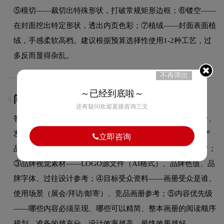
⑤模切——裁切出特殊形状，打破常规矩形边框；⑥镂空——
在封面挖出特定形状，透出内页色彩；⑦植绒——封面表面植
绒，手感柔软高档。建议根据预算选择性使用1-2种工艺，过
多反而显得杂乱。
不再弹出
～已经到底啦～
问：企业画册设计前需要准备哪些资料？
4.
还有疑问欢迎直接咨询三文
答：企业画册设计前需准备：①企业基础资料——公司简介、
发展历程、资质荣誉、联系方式等；②产品/服务信息——产
立即咨询
品高清图片、产品名称规格、核心卖点描述、应用场景照片；
③品牌视觉素材——LOGO源文件（AI格式）、品牌色值、品
牌字体、过往设计参考；④目标受众资料——画册受众是谁、
使用场景（展会/拜访/邮寄）、竞品画册参考；⑤内容优先级
——哪些内容必须呈现、哪些可以精简、整本画册的阅读顺序
规划。准备的越充分，设计效率越高，最终效果越好。