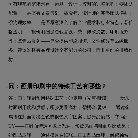
司有规范的需求沟通→策划→设计→校对的完整流程；③团队
配置——是否有文案策划、摄影师、设计师的完整团队搭配；
④沟通效率——是否愿意深入了解企业需求和行业特点；⑤价
格透明——报价明细是否包含设计费、修改次数、印刷服务
等；⑥售后服务——是否提供印刷跟进、文件修改等后续服
务。建议选择有品牌设计全案能力的公司，而非单纯的排版作
坊。
问：画册印刷中的特殊工艺有哪些？
3.
答：画册印刷常用特殊工艺：①覆膜（光膜/哑膜）——增加
封面耐用度和质感，哑膜更显高档；②烫金/烫银——通过金
属箔在封面烫出金色或银色文字图案，提升品质感；③局部
UV——在封面特定区域上光油，形成亮面与哑面对比效果；
④凹凸压印——通过模具在纸张上压出凹凸纹理，触感独特；