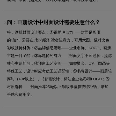
问：画册设计中封面设计需要注意什么？
5.
答：画册封面设计要点：①视觉冲击力——封面是画册
的"脸"，需要在3秒内吸引读者注意力，可用大图、强对比色
彩或独特材质；②品牌信息清晰——企业名称、LOGO、画册
主题一目了然；③标题简约有力——封面文字不宜过多，提炼
核心主题即可；④预留工艺空间——如需烫金、UV、凹凸等
特殊工艺，设计时应考虑工艺适配性；⑤书脊设计——画册较
厚时（40P以上），书脊需设计，标注企业名称和LOGO；⑥
材质选择——封面推荐250g以上铜版纸覆膜或特种纸，增加
手感和耐用度。