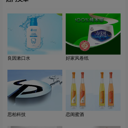
良因漱口水
好家风卷纸
思柏科技
恋闺蜜酒