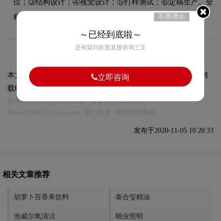
位；③结构设计；④视觉设计；⑤打样测试；⑥定稿生产。全
程约需15-30个工作日。
不再弹出
～已经到底啦～
还有疑问欢迎直接咨询三文
本文标题和链接
欧拉抽纸:
https://logo9.net/works/327.html
转
立即咨询
载时请注明出处为诗宸标志设计及本链接!
如有内容侵犯您的合法权益，请及时与我们联系
Email:75696531@qq.com，我们将第一时间安排删除。
发布于2020-11-05 10:20:33
相关文章推荐
胡萝卜百香果饮料
泰合玺精油
泡威尔氧清洁
旸业照明