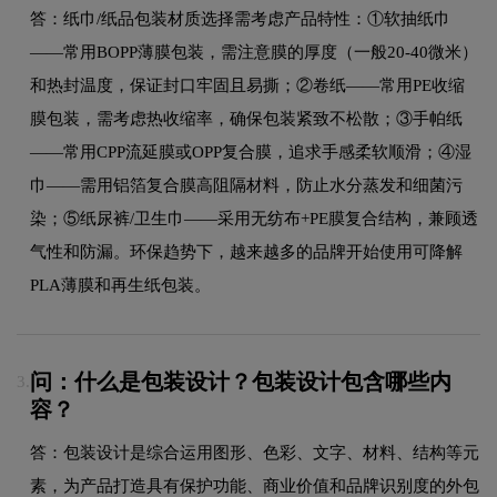
答：纸巾/纸品包装材质选择需考虑产品特性：①软抽纸巾
——常用BOPP薄膜包装，需注意膜的厚度（一般20-40微米）
和热封温度，保证封口牢固且易撕；②卷纸——常用PE收缩
膜包装，需考虑热收缩率，确保包装紧致不松散；③手帕纸
——常用CPP流延膜或OPP复合膜，追求手感柔软顺滑；④湿
巾——需用铝箔复合膜高阻隔材料，防止水分蒸发和细菌污
染；⑤纸尿裤/卫生巾——采用无纺布+PE膜复合结构，兼顾透
气性和防漏。环保趋势下，越来越多的品牌开始使用可降解
PLA薄膜和再生纸包装。
问：什么是包装设计？包装设计包含哪些内
3.
容？
答：包装设计是综合运用图形、色彩、文字、材料、结构等元
素，为产品打造具有保护功能、商业价值和品牌识别度的外包