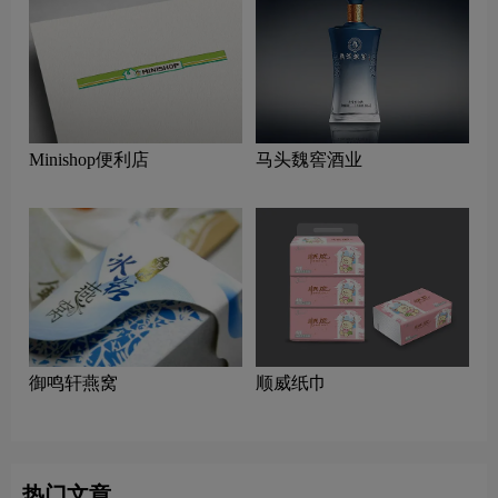
Minishop便利店
马头魏窖酒业
御鸣轩燕窝
顺威纸巾
热门文章